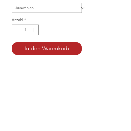
Anzahl
*
In den Warenkorb
Bastelkoffer aus Karton im Retro
Design