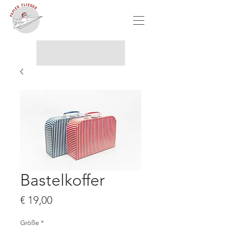
Bastelkoffer
Preis
€ 19,00
Größe
*