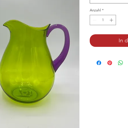
Anzahl
*
In 